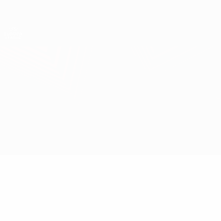
Direkt
zum
Hauptinhalt
UEFA Europa League Offiziell
Erhalten
Live-Ergebnisse &amp; Statistiken
UEFA Europa League
Lille vs Celtic
Überblick
Updates
Infos zum Spiel