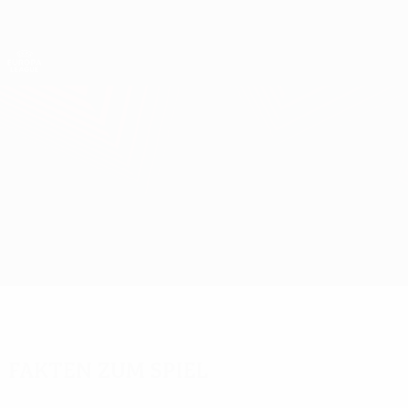
Direkt
zum
Hauptinhalt
UEFA Europa League Offiziell
Erhalten
Live-Ergebnisse &amp; Statistiken
UEFA Europa League
Copenhagen vs Malmö
Überblick
Infos zum Spiel
Fakten zum Spiel