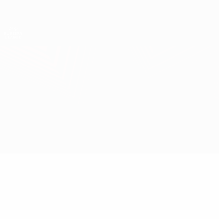
Direkt
zum
Hauptinhalt
UEFA Europa League Offiziell
Erhalten
Live-Ergebnisse &amp; Statistiken
UEFA Europa League
PSV vs Sporting CP
Überblick
Infos zum Spiel