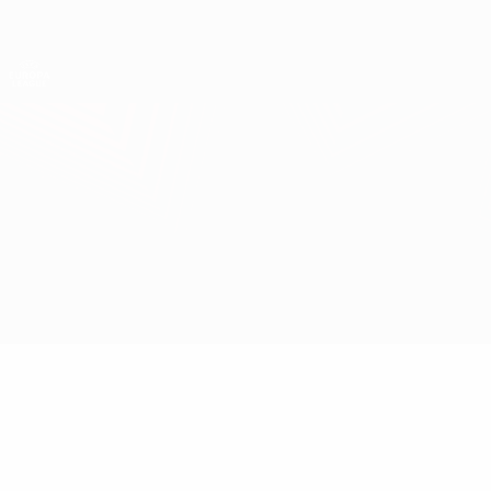
Direkt
zum
Hauptinhalt
UEFA Europa League Offiziell
Erhalten
Live-Ergebnisse &amp; Statistiken
UEFA Europa League
Malmö vs Domžale
Überblick
Updates
Infos zum Spiel