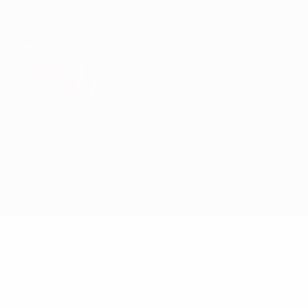
Direkt
zum
Hauptinhalt
UEFA Europa League Offiziell
Erhalten
Live-Ergebnisse &amp; Statistiken
UEFA Europa League
Mladá Boleslav vs Ordabasy
Überblick
Updates
Infos zum Spiel