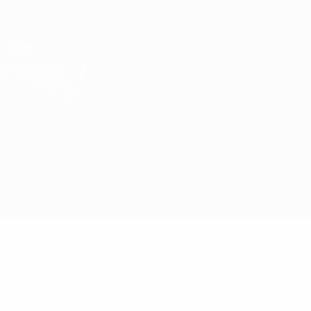
Direkt
zum
Hauptinhalt
UEFA Europa League Offiziell
Erhalten
Live-Ergebnisse &amp; Statistiken
UEFA Europa League
Malmö vs Ballymena
Überblick
Updates
Infos zum Spiel