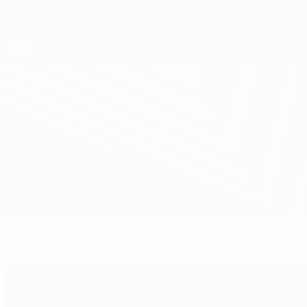
Direkt
zum
Hauptinhalt
UEFA Europa League Offiziell
Live-Ergebnisse &amp; Statistiken
UEFA Europa League
Cliftonville vs Barry
Überblick
Updates
Infos zum Spiel