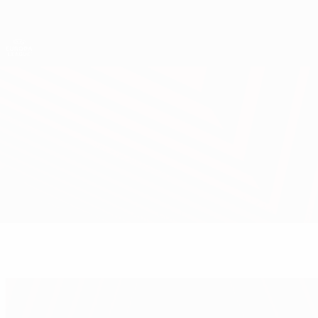
Direkt
zum
Hauptinhalt
UEFA Europa League Offiziell
Live-Ergebnisse &amp; Statistiken
UEFA Europa League
Valencia vs Arsenal
Überblick
Updates
Infos zum Spiel