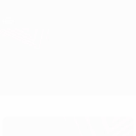
Direkt
zum
Hauptinhalt
UEFA Europa League Offiziell
Erhalten
Live-Ergebnisse &amp; Statistiken
UEFA Europa League
Dinamo-Minsk vs Zenit
Überblick
Updates
Infos zum Spiel