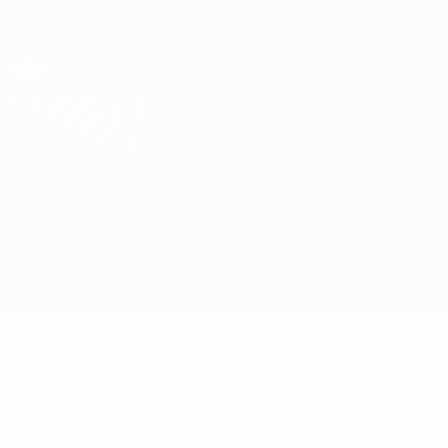
Direkt
zum
Hauptinhalt
UEFA Europa League Offiziell
Erhalten
Live-Ergebnisse &amp; Statistiken
UEFA Europa League
Olympiacos vs Milan
Überblick
Updates
Infos zum Spiel