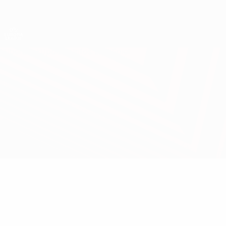
Direkt
zum
Hauptinhalt
UEFA Europa League Offiziell
Live-Ergebnisse &amp; Statistiken
UEFA Europa League
Überblick
Updates
Infos zum Spiel
Slavia Praha vs Zenit