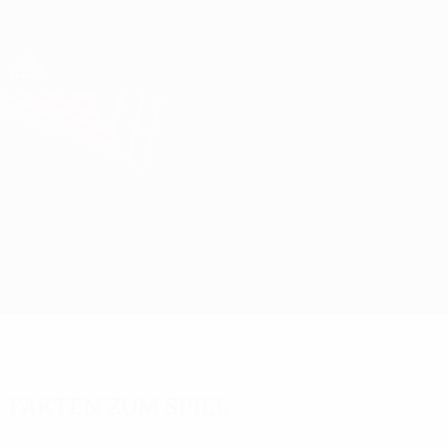
Direkt
zum
Hauptinhalt
UEFA Europa League Offiziell
Erhalten
Live-Ergebnisse &amp; Statistiken
UEFA Europa League
Vorskla Poltava vs Arsenal
Überblick
Updates
Infos zum Spiel
Fakten zum Spiel