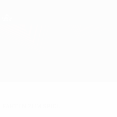
Direkt
zum
Hauptinhalt
UEFA Europa League Offiziell
Erhalten
Live-Ergebnisse &amp; Statistiken
UEFA Europa League
Sarpsborg vs St. Gallen
Überblick
Updates
Infos zum Spiel
Fakten zum Spiel