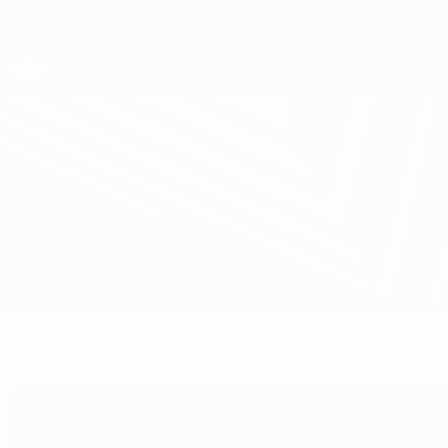
Direkt
zum
Hauptinhalt
UEFA Europa League Offiziell
Live-Ergebnisse &amp; Statistiken
UEFA Europa League
Torpedo Kutaisi vs Víkingur
Überblick
Updates
Infos zum Spiel