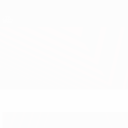
Direkt
zum
Hauptinhalt
UEFA Europa League Offiziell
Live-Ergebnisse &amp; Statistiken
UEFA Europa League
Marseille vs Salzburg
Überblick
Updates
Infos zum Spiel