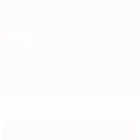
Direkt
zum
Hauptinhalt
UEFA Europa League Offiziell
Erhalten
Live-Ergebnisse &amp; Statistiken
UEFA Europa League
Lazio vs Salzburg
Überblick
Updates
Infos zum Spiel