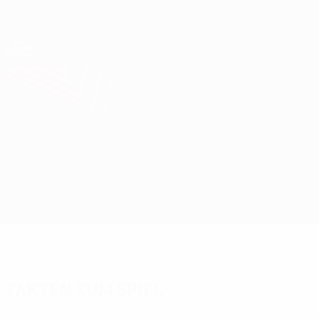
Direkt
zum
Hauptinhalt
UEFA Europa League Offiziell
Erhalten
Live-Ergebnisse &amp; Statistiken
UEFA Europa League
Apollon vs Everton
Überblick
Updates
Infos zum Spiel
Fakten zum Spiel