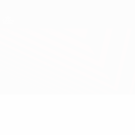
Direkt
zum
Hauptinhalt
UEFA Europa League Offiziell
Live-Ergebnisse &amp; Statistiken
UEFA Europa League
Überblick
Infos zum Spiel
Čukarički vs Fehérvár