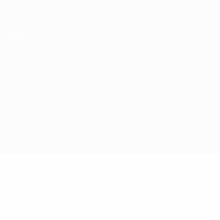
Direkt
zum
Hauptinhalt
UEFA Europa League Offiziell
Erhalten
Live-Ergebnisse &amp; Statistiken
UEFA Europa League
Beşiktaş vs H. Beer-Sheva
Überblick
Updates
Infos zum Spiel