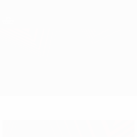
Direkt
zum
Hauptinhalt
UEFA Europa League Offiziell
Erhalten
Live-Ergebnisse &amp; Statistiken
UEFA Europa League
Napoli vs Villarreal
Überblick
Infos zum Spiel