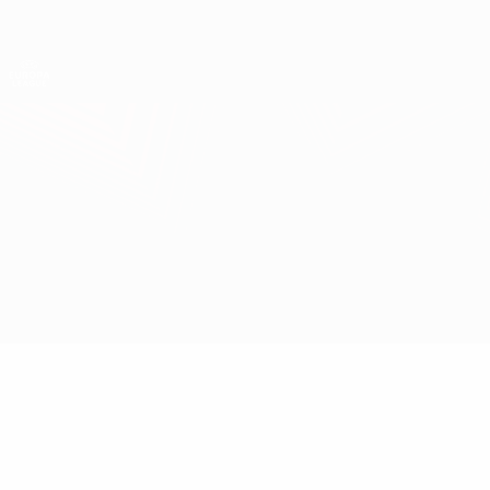
Direkt
zum
Hauptinhalt
UEFA Europa League Offiziell
Erhalten
Live-Ergebnisse &amp; Statistiken
UEFA Europa League
Juventus vs Benfica
Überblick
Infos zum Spiel