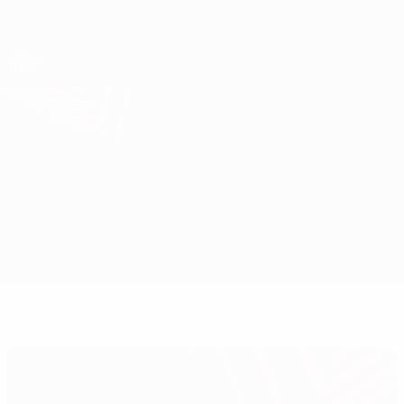
Direkt
zum
Hauptinhalt
UEFA Europa League Offiziell
Erhalten
Live-Ergebnisse &amp; Statistiken
UEFA Europa League
Trabzonspor vs Apollon
Überblick
Infos zum Spiel