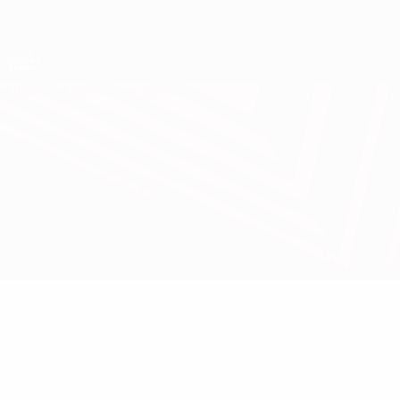
Direkt
zum
Hauptinhalt
UEFA Europa League Offiziell
Live-Ergebnisse &amp; Statistiken
UEFA Europa League
Überblick
Infos zum Spiel
Kuban vs St. Gallen