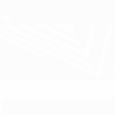
Direkt
zum
Hauptinhalt
UEFA Europa League Offiziell
Live-Ergebnisse &amp; Statistiken
UEFA Europa League
Anorthosis vs Cercle Brugge
Überblick
Infos zum Spiel