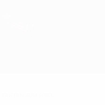
Direkt
zum
Hauptinhalt
UEFA Europa League Offiziell
Erhalten
Live-Ergebnisse &amp; Statistiken
UEFA Europa League
Club Brugge vs Lech Poznań
Überblick
Infos zum Spiel
Fakten zum Spiel