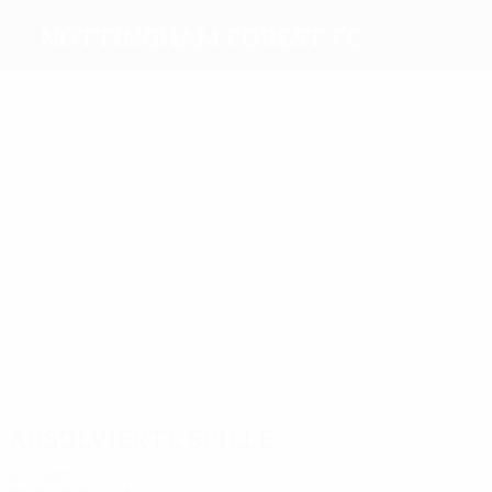
Nottingham Forest FC
Beste
Torschützen
7
4
3
2
3
Igor
Hodge
Walsh
Yates
Gibbs-
2
Jesus
White
Davenport
Meiste
Einsätze
14
13
14
14
15
Gibbs-
Igor
Morato
15
Sangaré
Williams
White
Jesus
Milenković
Absolvierte Spiele
2020er