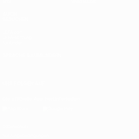
Stat.
Shop (Klubs)
AUCH
BESUCHEN
UEFA.com
UEFA-Stiftung
für Kinder
SPRACHE &AUML;NDERN
Deutsch
English
Français
Deutsch
Русский
Español
Italiano
Português
UNS FOLGEN AUF
Die offizielle App herunterladen
Datenschutz
Nutzungsbedingungen