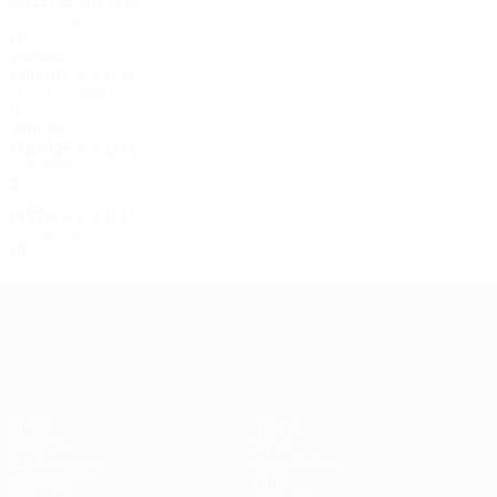
2025/26
S
S
U
N
Halbfinale
16
7
4
5
1990er
1995/96
S
S
U
N
Viertelfinale
8
3
2
3
1980er
1984/85
S
S
U
N
1. Runde
2
0
1
1
1983/84
S
S
U
N
Halbfinale
10
7
2
1
UEFA Europa League
Spiele
Teams
UEFA.tv
News
Auslosungen
Geschichte
Gaming
Über