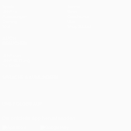
Spiele
Teams
UEFA.tv
News
Auslosungen
Geschichte
Gaming
Über
Stat.
Shop (Klubs)
AUCH
BESUCHEN
UEFA.com
UEFA-Stiftung
für Kinder
SPRACHE &AUML;NDERN
Deutsch
English
Français
Deutsch
Русский
Español
Italiano
Português
UNS FOLGEN AUF
Die offizielle App herunterladen