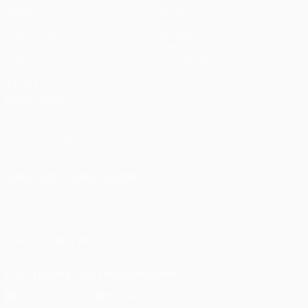
Spiele
Teams
UEFA.tv
News
Auslosungen
Geschichte
Gaming
Über
Stat.
Shop (Klubs)
AUCH
BESUCHEN
UEFA.com
UEFA-Stiftung
für Kinder
SPRACHE &AUML;NDERN
Deutsch
English
Français
Deutsch
Русский
Español
Italiano
Português
UNS FOLGEN AUF
Die offizielle App herunterladen