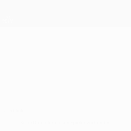
Direkt
zum
Hauptinhalt
UEFA Europa League Offiziell
Erhalten
Live-Ergebnisse &amp; Statistiken
UEFA Europa League
KYLE
Kyle Ure Stat.
URE
Celtic
Schottland
Überblick
Keine Daten für diesen Spieler vorhanden