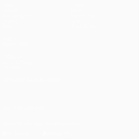
Spiele
Teams
UEFA.tv
News
Auslosungen
Geschichte
Gaming
Über
Stat.
Shop (Klubs)
AUCH
BESUCHEN
UEFA.com
UEFA-Stiftung
für Kinder
SPRACHE &AUML;NDERN
Deutsch
English
Français
Deutsch
Русский
Español
Italiano
Português
UNS FOLGEN AUF
Die offizielle App herunterladen