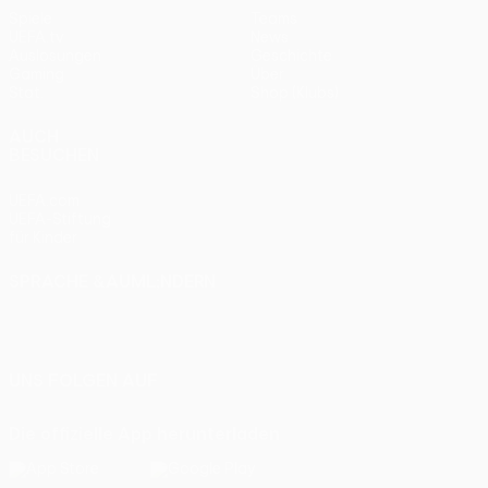
Spiele
Teams
UEFA.tv
News
Auslosungen
Geschichte
Gaming
Über
Stat.
Shop (Klubs)
AUCH
BESUCHEN
UEFA.com
UEFA-Stiftung
für Kinder
SPRACHE &AUML;NDERN
Deutsch
English
Français
Deutsch
Русский
Español
Italiano
Português
UNS FOLGEN AUF
Die offizielle App herunterladen