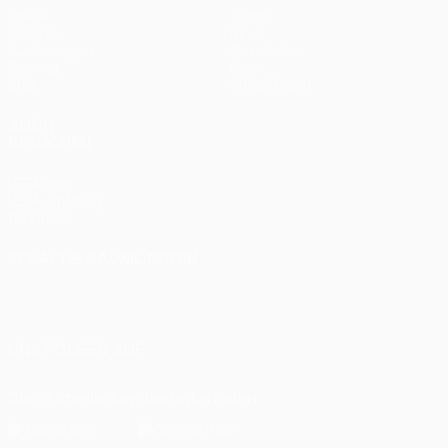
Spiele
Teams
UEFA.tv
News
Auslosungen
Geschichte
Gaming
Über
Stat.
Shop (Klubs)
AUCH
BESUCHEN
UEFA.com
UEFA-Stiftung
für Kinder
SPRACHE &AUML;NDERN
Deutsch
English
Français
Deutsch
Русский
Español
Italiano
Português
UNS FOLGEN AUF
Die offizielle App herunterladen