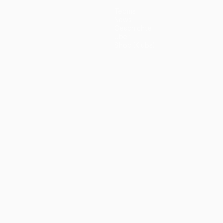
Teams
News
Geschichte
Über
Shop (Klubs)
ano
Português