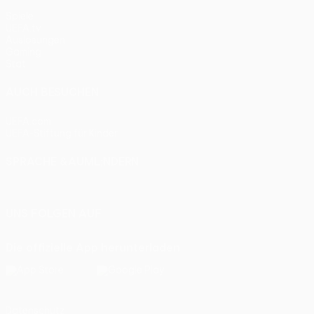
Spiele
UEFA.tv
Auslosungen
Gaming
Stat.
AUCH BESUCHEN
UEFA.com
UEFA-Stiftung für Kinder
SPRACHE &AUML;NDERN
Deutsch
English
Français
Deutsch
Русский
Español
Itali
UNS FOLGEN AUF
Die offizielle App herunterladen
Datenschutz