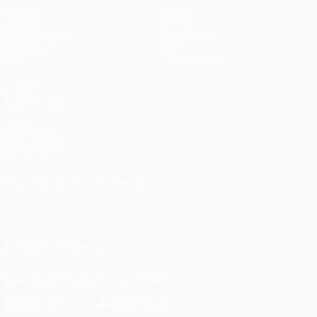
Spiele
Teams
UEFA.tv
News
Auslosungen
Geschichte
Gaming
Über
Stat.
Shop (Klubs)
AUCH
BESUCHEN
UEFA.com
UEFA-Stiftung
für Kinder
SPRACHE &AUML;NDERN
Deutsch
English
Français
Deutsch
Русский
Español
Italiano
Português
UNS FOLGEN AUF
Die offizielle App herunterladen