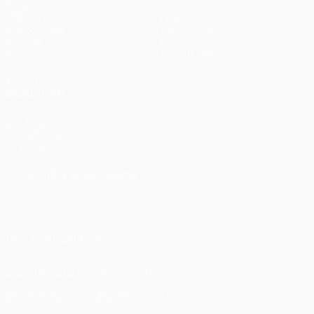
Spiele
Teams
UEFA.tv
News
Auslosungen
Geschichte
Gaming
Über
Stat.
Shop (Klubs)
AUCH
BESUCHEN
UEFA.com
UEFA-Stiftung
für Kinder
SPRACHE &AUML;NDERN
Deutsch
English
Français
Deutsch
Русский
Español
Italiano
Português
UNS FOLGEN AUF
Die offizielle App herunterladen