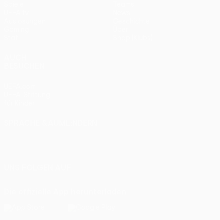
Spiele
Teams
UEFA.tv
News
Auslosungen
Geschichte
Gaming
Über
Stat.
Shop (Klubs)
AUCH
BESUCHEN
UEFA.com
UEFA-Stiftung
für Kinder
SPRACHE &AUML;NDERN
Deutsch
English
Français
Deutsch
Русский
Español
Italiano
Português
UNS FOLGEN AUF
Die offizielle App herunterladen