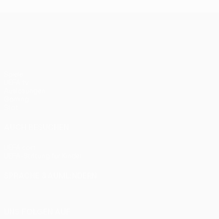
UEFA Europa League
Spiele
UEFA.tv
Auslosungen
Gaming
Stat.
AUCH BESUCHEN
UEFA.com
UEFA-Stiftung für Kinder
SPRACHE &AUML;NDERN
Deutsch
English
Français
Deutsch
Русский
Español
Itali
UNS FOLGEN AUF