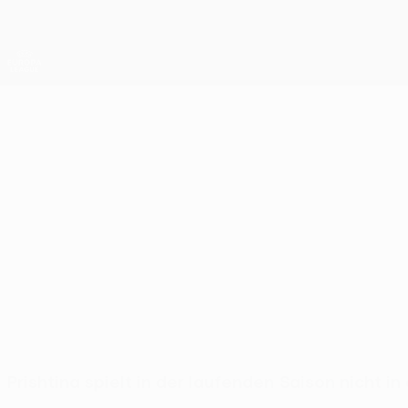
Direkt
zum
Hauptinhalt
UEFA Europa League Offiziell
Live-Ergebnisse &amp; Statistiken
UEFA Europa League
Prishtina
FC Prishtina UEFA Europa League 2026/27
KOS
Prishtina spielt in der laufenden Saison nicht 