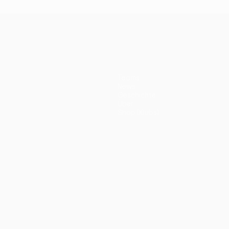
Teams
News
Geschichte
Über
Shop (Klubs)
ano
Português