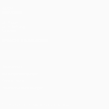
AUCH
BESUCHEN
UEFA.com
UEFA-Stiftung
für Kinder
SPRACHE &AUML;NDERN
Deutsch
English
Français
Deutsch
Русский
Español
Italiano
Português
Datenschutz
Nutzungsbedingungen
Cookie-Politik
Datenschutzeinstellungen
© 1998-2026 UEFA. Alle Rechte vorbehalten