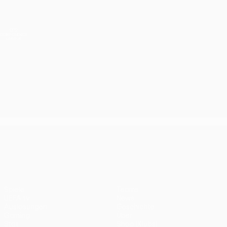
Direkt
zum
Hauptinhalt
UEFA Conference League
Erhalten
Live-Ergebnisse &amp; Statistiken
UEFA Conference League
UEFA Conference League
Spiele
Teams
UEFA.tv
News
Auslosungen
Geschichte
Gaming
Über
Stat.
Shop (Klubs)