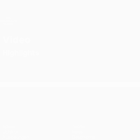
Direkt
zum
Hauptinhalt
UEFA Conference League
Erhalten
Live-Ergebnisse &amp; Statistiken
UEFA Conference League
Video
Highlights
UEFA Conference League
Spiele
Teams
UEFA.tv
News
Auslosungen
Geschichte