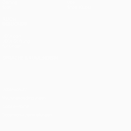
Gaming
Über
Stat.
Shop (Klubs)
AUCH
BESUCHEN
UEFA.com
UEFA-Stiftung
für Kinder
SPRACHE &AUML;NDERN
Deutsch
English
Français
Deutsch
Русский
Español
Italiano
Português
Datenschutz
Nutzungsbedingungen
Cookie-Politik
Datenschutzeinstellungen