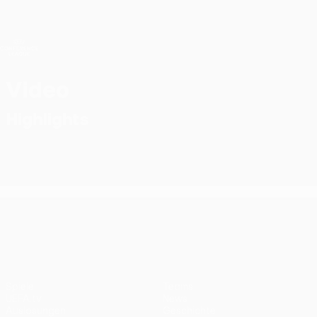
Direkt
zum
Hauptinhalt
UEFA Conference League
Erhalten
Live-Ergebnisse &amp; Statistiken
UEFA Conference League
Video
Highlights
UEFA Conference League
Spiele
Teams
UEFA.tv
News
Auslosungen
Geschichte