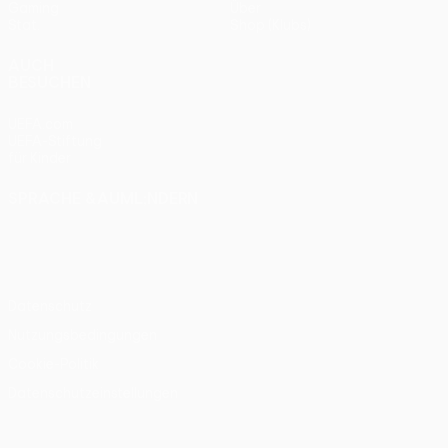
Gaming
Über
Stat.
Shop (Klubs)
AUCH
BESUCHEN
UEFA.com
UEFA-Stiftung
für Kinder
SPRACHE &AUML;NDERN
Deutsch
English
Français
Deutsch
Русский
Español
Italiano
Português
Datenschutz
Nutzungsbedingungen
Cookie-Politik
Datenschutzeinstellungen