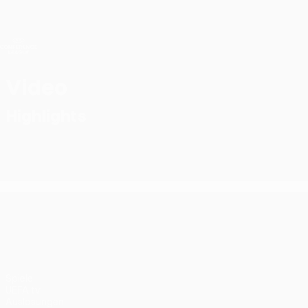
Direkt
zum
Hauptinhalt
UEFA Conference League
Live-Ergebnisse &amp; Statistiken
UEFA Conference League
Video
Highlights
UEFA Conference League
Spiele
UEFA.tv
Auslosungen