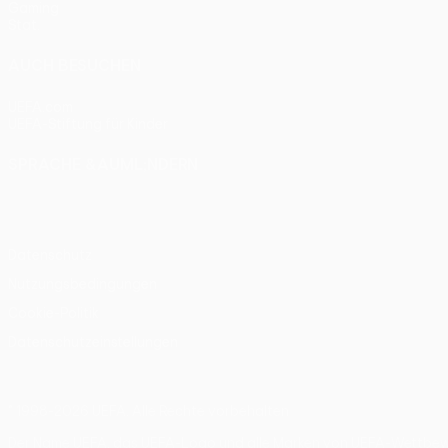
Gaming
Stat.
AUCH BESUCHEN
UEFA.com
UEFA-Stiftung für Kinder
SPRACHE &AUML;NDERN
Deutsch
English
Français
Deutsch
Русский
Español
Itali
Datenschutz
Nutzungsbedingungen
Cookie-Politik
Datenschutzeinstellungen
© 1998-2026 UEFA. Alle Rechte vorbehalten
Der Name UEFA, das UEFA-Logo und alle Marken von UEFA-Wettbewer