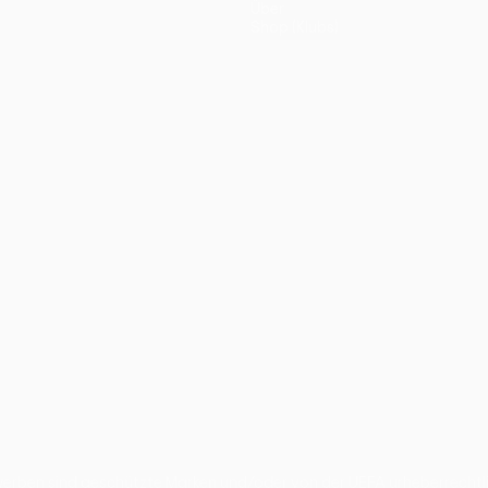
Über
Shop (Klubs)
ano
Português
ben sind geschützte Marken und/oder von der UEFA urheberrechtlich