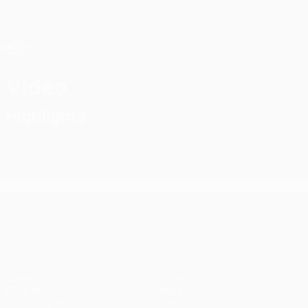
Direkt
zum
Hauptinhalt
UEFA Conference League
Erhalten
Live-Ergebnisse &amp; Statistiken
UEFA Conference League
Video
Highlights
UEFA Conference League
Spiele
Teams
UEFA.tv
News
Auslosungen
Geschichte