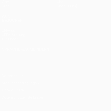
Gaming
Über
Stat.
Shop (Klubs)
AUCH
BESUCHEN
UEFA.com
UEFA-Stiftung
für Kinder
SPRACHE &AUML;NDERN
Deutsch
English
Français
Deutsch
Русский
Español
Italiano
Português
Datenschutz
Nutzungsbedingungen
Cookie-Politik
Datenschutzeinstellungen