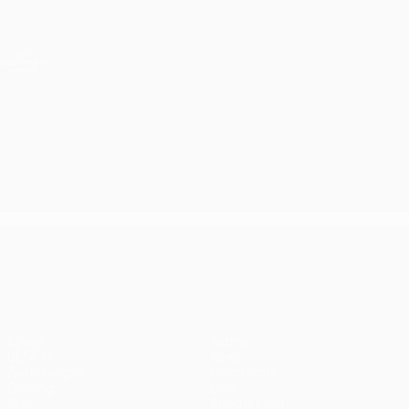
Direkt
zum
Hauptinhalt
UEFA Conference League
Erhalten
Live-Ergebnisse &amp; Statistiken
UEFA Conference League
UEFA Conference League
Spiele
Teams
UEFA.tv
News
Auslosungen
Geschichte
Gaming
Über
Stat.
Shop (Klubs)