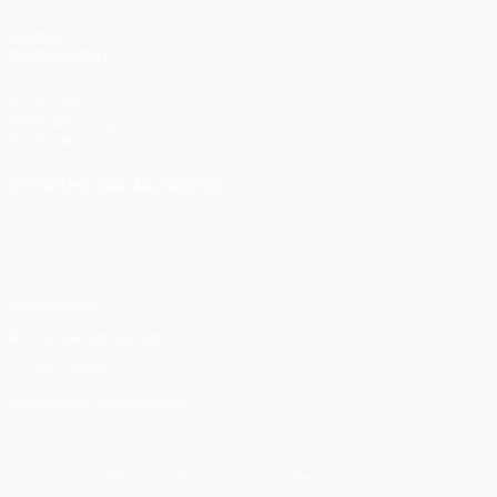
AUCH
BESUCHEN
UEFA.com
UEFA-Stiftung
für Kinder
SPRACHE &AUML;NDERN
Deutsch
English
Français
Deutsch
Русский
Español
Italiano
Português
Datenschutz
Nutzungsbedingungen
Cookie-Politik
Datenschutzeinstellungen
© 1998-2026 UEFA. Alle Rechte vorbehalten