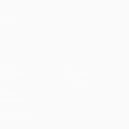
Direkt
zum
Hauptinhalt
UEFA Conference League
Erhalten
Live-Ergebnisse &amp; Statistiken
UEFA Conference League
UEFA Conference League
Spiele
Teams
UEFA.tv
News
Auslosungen
Geschichte
Gaming
Über
Stat.
Shop (Klubs)
AUCH
BESUCHEN
UEFA.com
UEFA-Stiftung
für Kinder