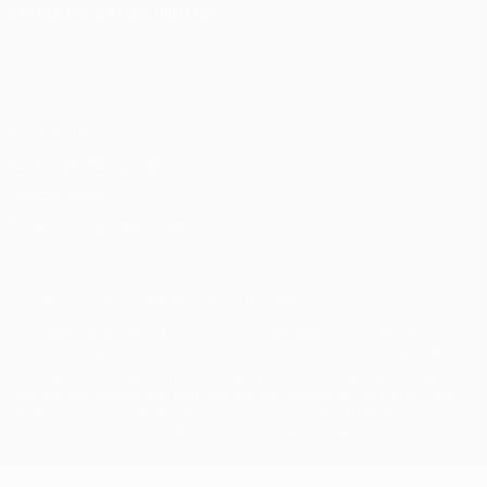
SPRACHE &AUML;NDERN
Deutsch
English
Français
Deutsch
Русский
Español
Italiano
Português
Datenschutz
Nutzungsbedingungen
Cookie-Politik
Datenschutzeinstellungen
© 1998-2026 UEFA. Alle Rechte vorbehalten
Der Name UEFA, das UEFA-Logo und alle Marken von UEFA-
Wettbewerben sind geschützte Marken und/oder von der UEFA
urheberrechtlich geschützt. Sie dürfen nicht für kommerzielle
Zwecke verwendet werden. Mit der Verwendung von UEFA.com
erklären Sie sich mit den Nutzungsbedingungen und der
Datenschutzpolitik für die Website einverstanden.