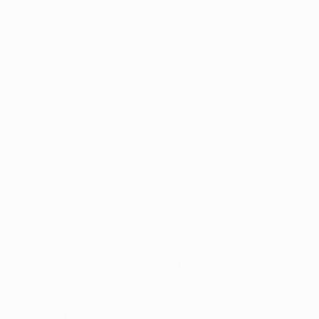
werden. Bisher triumphierte der Portugiese mit Porto
im UEFA-Pokal (2003) und in der UEFA Champions
League (2004). Mit Inter gewann er 2010 erneut die
UEFA Champions League und mit Manchester United
holte er 2017 die UEFA Europa League. In zwei
Duellen um den UEFA-Superpokal ging er allerdings
leer aus.
• Für die Roma ist es das erste Pflichtspiel in
Albanien.
Feyenoord
Highlights: Feyenoord - Marseille 3:2
• In der niederländischen Eredivisie belegte man
letzte Saison Platz fünf - ebenfalls mit 29 Punkten
Rückstand auf Meister Ajax. In der UEFA Europa
Conference League musste man dann drei
Qualifikationsrunden überstehen, die Gegner hießen