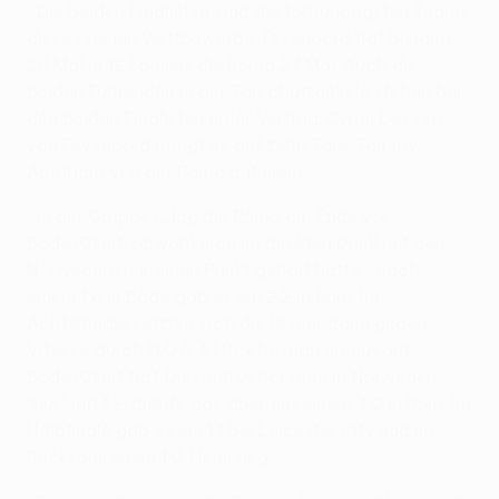
• Die beiden Finalisten sind die torhungrigsten Teams
dieses neuen Wettbewerbs, Feyenoord traf bislang
28 Mal in 12 Spielen, die Roma 27 Mal. Auch die
beiden Führenden in der Torschützenliste stehen bei
den beiden Finalisten unter Vertrag: Cyriel Dessers
von Feyenoord bringt es auf zehn Tore, Tammy
Abraham von der Roma auf neun.
• In der Gruppe C lag die Roma am Ende vor
Bodø/Glimt, obwohl man im direkten Duell mit den
Norwegern nur einen Punkt geholt hatte - nach
einem 1:6 in Bodø gab es ein 2:2 in Rom. Im
Achtelfinale setzten sich die Römer dann gegen
Vitesse durch (1:0 A, 1:1 H), ehe man erneut auf
Bodø/Glimt traf. Diesmal verlor man in Norwegen
"nur" mit 1:2, drehte das aber mit einem 4:0 in Rom. Im
Halbfinale gab es ein 1:1 bei Leicester City und im
Rückspiel einen 1:0-Heimsieg.