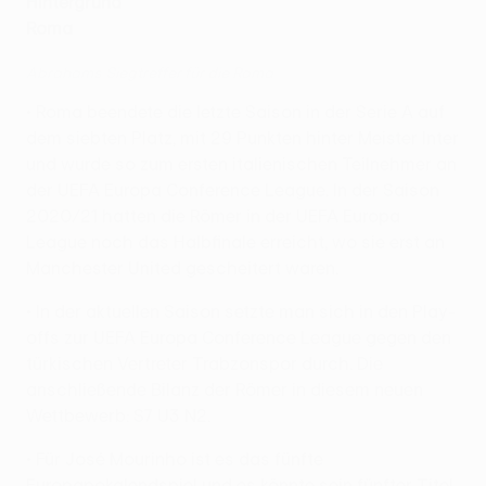
Hintergrund
Roma
Abrahams Siegtreffer für die Roma
• Roma beendete die letzte Saison in der Serie A auf
dem siebten Platz, mit 29 Punkten hinter Meister Inter
und wurde so zum ersten italienischen Teilnehmer an
der UEFA Europa Conference League. In der Saison
2020/21 hatten die Römer in der UEFA Europa
League noch das Halbfinale erreicht, wo sie erst an
Manchester United gescheitert waren.
• In der aktuellen Saison setzte man sich in den Play-
offs zur UEFA Europa Conference League gegen den
türkischen Vertreter Trabzonspor durch. Die
anschließende Bilanz der Römer in diesem neuen
Wettbewerb: S7 U3 N2.
• Für José Mourinho ist es das fünfte
Europapokalendspiel und es könnte sein fünfter Titel