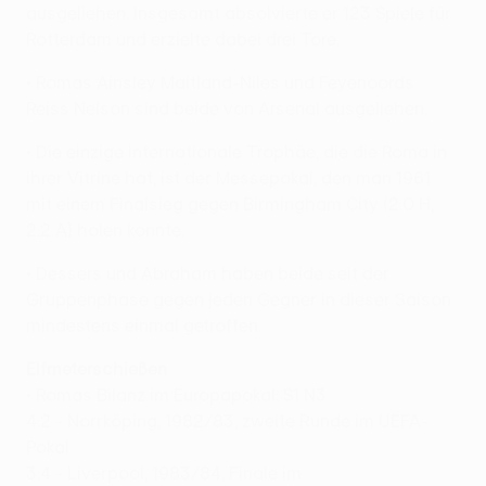
ausgeliehen. Insgesamt absolvierte er 123 Spiele für
Rotterdam und erzielte dabei drei Tore.
• Romas Ainsley Maitland-Niles und Feyenoords
Reiss Nelson sind beide von Arsenal ausgeliehen.
• Die einzige internationale Trophäe, die die Roma in
ihrer Vitrine hat, ist der Messepokal, den man 1961
mit einem Finalsieg gegen Birmingham City (2:0 H,
2:2 A) holen konnte.
• Dessers und Abraham haben beide seit der
Gruppenphase gegen jeden Gegner in dieser Saison
mindestens einmal getroffen.
Elfmeterschießen
• Romas Bilanz im Europapokal: S1 N3
4:2 - Norrköping, 1982/83, zweite Runde im UEFA-
Pokal
3:4 - Liverpool, 1983/84, Finale im