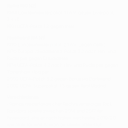
Roma (S0 N2)
1984 Landesmeisterpokal: 1:1 n.V. gegen Liverpool,
3:4 i.E.
1991 UEFA-Pokal: 1:2 gegen Inter
Feyenoord (S4 N1)
1970 Landesmeisterpokal: 2:1 n.V. gegen Celtic
1970 Europa-/Südamerika-Pokal: 3:2 nach Hin- und
Rückspiel gegen Estudiantes
1974 UEFA-Pokal: 4:2 nach Hin- und Rückspiel gegen
Tottenham Hotspur
2002 UEFA-Pokal: 3:2 gegen Borussia Dortmund
2002 UEFA-Superpokal: 1:3 gegen Real Madrid
Verschiedenes
• Romas niederländischer Rechtsverteidiger Rick
Karsdorp spielte zwischen 2014 und 2017 für
Feyenoord, ehe er nach Italien wechselte. 2019/20
wurde er für eine Saison an seinen alten Klub