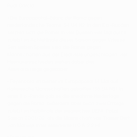
Rudi Garcia.
• Die Europapokal-Bilanz der Roma gegen
niederländische Teams: S4 U4 N2. In den K.o.-Runden
setzten sich die Römer in vier Duellen vier Mal durch,
zuletzt im Achtelfinale dieser Saison gegen Vitesse.
Seit sieben Spielen sind die Römer gegen
Mannschaften aus der Eredivisie ungeschlagen: vier
Heimunentschieden stehen dabei drei
Auswärtssiege gegenüber.
• Feyenoord ist bisher im Europapokal 14 Mal auf
italienische Mannschaften getroffen (S5 U4 N5). In
einer K.o.-Runde gab es die erwähnte Niederlage
gegen die Roma, außerdem aber auch zwei Erfolge,
zuletzt im Halbfinale der siegreichen UEFA-Pokal-
Saison 2001/02, als die Mannschaft von Trainer Bert
van Marwijk Inter eliminierte (1:0 A, 2:2 H).