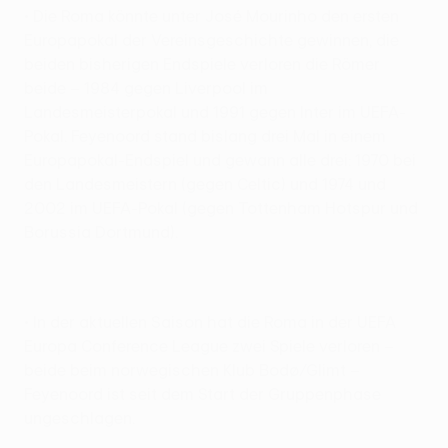
• Die Roma könnte unter José Mourinho den ersten
Europapokal der Vereinsgeschichte gewinnen, die
beiden bisherigen Endspiele verloren die Römer
beide – 1984 gegen Liverpool im
Landesmeisterpokal und 1991 gegen Inter im UEFA-
Pokal. Feyenoord stand bislang drei Mal in einem
Europapokal-Endspiel und gewann alle drei: 1970 bei
den Landesmeistern (gegen Celtic) und 1974 und
2002 im UEFA-Pokal (gegen Tottenham Hotspur und
Borussia Dortmund).
• In der aktuellen Saison hat die Roma in der UEFA
Europa Conference League zwei Spiele verloren –
beide beim norwegischen Klub Bodø/Glimt –
Feyenoord ist seit dem Start der Gruppenphase
ungeschlagen.