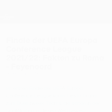
Direkt
zum
Hauptinhalt
UEFA Conference League
Erhalten
Live-Ergebnisse &amp; Statistiken
UEFA Conference League
Finale der UEFA Europa
Conference League
2021/22: Fakten zu Roma
- Feyenoord
Donnerstag, 12. Mai 2022
Im ersten Finale der UEFA Europa
Conference League kommt es in Tirana
zum Duell zweier Teams, die schon in der
Qualifikation in diesen Wettbewerb