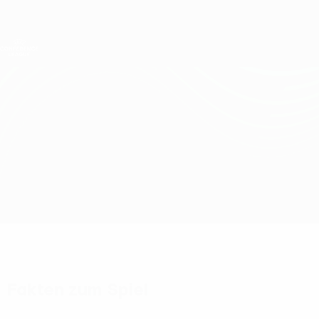
Direkt
zum
Hauptinhalt
UEFA Conference League
Erhalten
Live-Ergebnisse &amp; Statistiken
UEFA Conference League
Crystal Palace vs Fiorentina
Überblick
Updates
Infos zum Spiel
Fakten zum Spiel