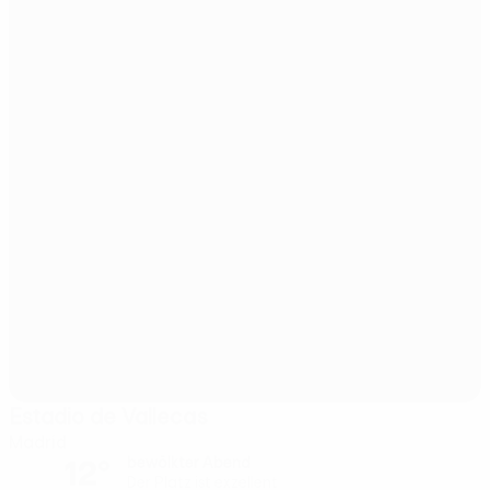
Estadio de Vallecas
Madrid
12°
bewölkter Abend
Der Platz ist exzellent