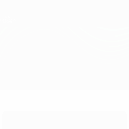
Direkt
zum
Hauptinhalt
UEFA Conference League
Erhalten
Live-Ergebnisse &amp; Statistiken
UEFA Conference League
Rayo Vallecano vs Samsunspor
Überblick
Updates
Infos zum Spiel