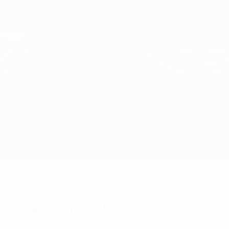
Direkt
zum
Hauptinhalt
UEFA Conference League
Erhalten
Live-Ergebnisse &amp; Statistiken
UEFA Conference League
Raków vs Fiorentina
Überblick
Updates
Infos zum Spiel
Fakten zum Spiel