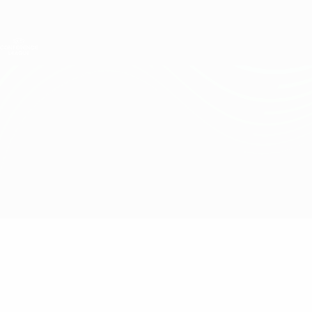
Direkt
zum
Hauptinhalt
UEFA Conference League
Erhalten
Live-Ergebnisse &amp; Statistiken
UEFA Conference League
Aberdeen vs Noah
Überblick
Updates
Infos zum Spiel