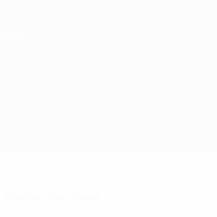
Direkt
zum
Hauptinhalt
UEFA Conference League
Live-Ergebnisse &amp; Statistiken
UEFA Conference League
Jagiellonia vs KuPS Kuopio
Überblick
Updates
Infos zum Spiel
Fakten zum Spiel