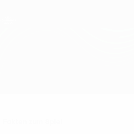
Direkt
zum
Hauptinhalt
UEFA Conference League
Erhalten
Live-Ergebnisse &amp; Statistiken
UEFA Conference League
Lech Poznań vs Lausanne-Sport
Überblick
Updates
Infos zum Spiel
Fakten zum Spiel